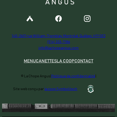
140-2601 rue William-Tremblay, Montréal, Québec, H1Y 0E2
(514) 333-7186
info@lachopeangus.com
MENU
CANETTES
LA COOP
CONTACT
© La Chope Angus
|
Politique de confidentialité
|
Site web conçu par
la coop Symbolitech