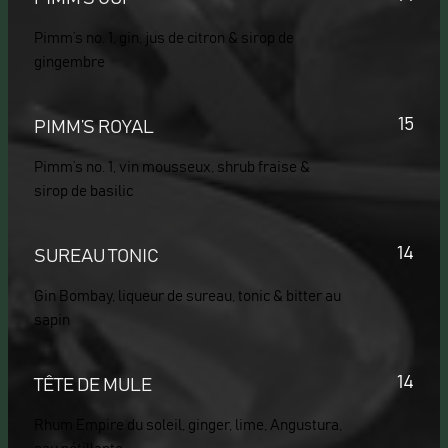
Pimm’s no. 1, gin, jus de citron & sirop de
gingembre
15
PIMM’S ROYAL
Pimm’s no. 1, vin mousseux, shrub fraise &
sirop de basilic
14
SUREAU TONIC
Gin Bombay, liqueur de sureau, tonic & bitter au
sapin
14
TÊTE DE MULE
Rhum Empire du soleil, ginger, lime, Angustura,