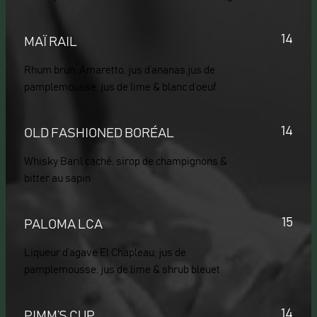
14
MAÏ RAIL
Rhum brun, Amaretto, jus d’ananas,jus de
pamplemousse, jus de lime & blanc d’oeuf
14
OLD FASHIONED BORÉAL
Whisky Baril caché, sirop de champignons &
bitter au sapin
15
PALOMA LCA
Liqueur d’agave El Chapleau, jus de
pamplemousse, jus de lime & shrub bleuet
14
PIMM’S CUP