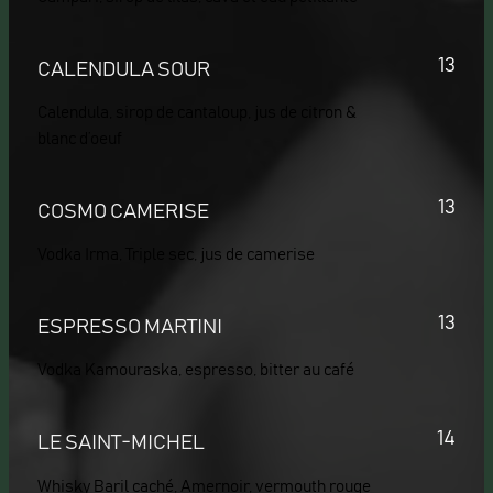
13
CALENDULA SOUR
Calendula, sirop de cantaloup, jus de citron &
blanc d’oeuf
13
COSMO CAMERISE
Vodka Irma, Triple sec, jus de camerise
13
ESPRESSO MARTINI
Vodka Kamouraska, espresso, bitter au café
14
LE SAINT-MICHEL
Whisky Baril caché, Amernoir, vermouth rouge