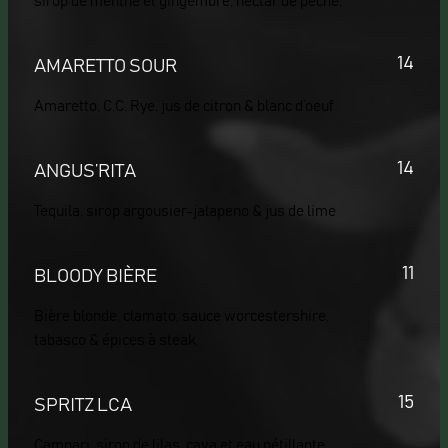
sirop de menthe et gingembre, nectar de pêche,
14
AMARETTO SOUR
Amaretto, C.C. Rye, jus de citron & blanc d’oeuf
14
ANGUS’RITA
Tequila, sirop argousier-jalapeno & jus de lime
11
BLOODY BIÈRE
Bière blonde, clamato, sauce worcestershire,
tabasco & épices à steak
15
SPRITZ LCA
Campari, sirop de lilas, cava et eau pétillante