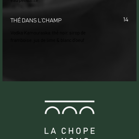
eau pétillante
14
THÉ DANS L’CHAMP
Vodka Kamouraska, thé noir, sirop de
framboise, jus de lime & blanc d’oeuf