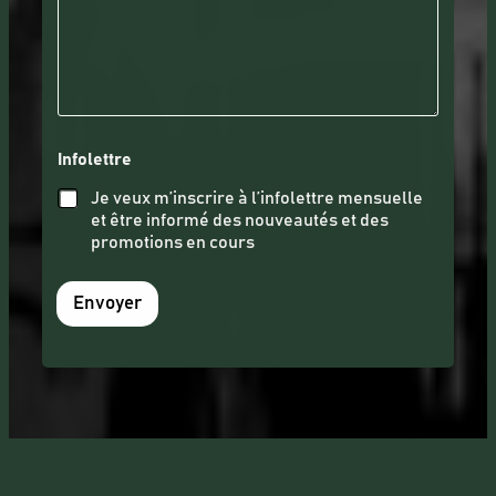
*
Infolettre
T
é
Je veux m’inscrire à l’infolettre mensuelle
l
et être informé des nouveautés et des
é
promotions en cours
p
h
o
Envoyer
n
e
(
o
b
l
i
g
a