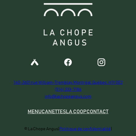
t
o
i
r
e
140-2601 rue William-Tremblay, Montréal, Québec, H1Y 0E2
(514) 333-7186
info@lachopeangus.com
MENU
CANETTES
LA COOP
CONTACT
© La Chope Angus
|
Politique de confidentialité
|